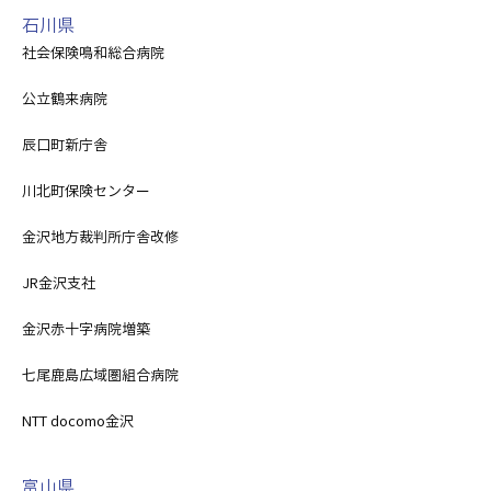
石川県
社会保険鳴和総合病院
公立鶴来病院
辰口町新庁舎
川北町保険センター
金沢地方裁判所庁舎改修
JR金沢支社
金沢赤十字病院増築
七尾鹿島広域圏組合病院
NTT docomo金沢
富山県