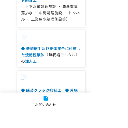
ト防食工
構造物新設
（上下水道処理施設 ・ 農漁業集
落排水 ・ 中間処理施設 ・ トンネ
ル ・ 工業用水処理施設等）
グラウト注入工事
● 機械継手及び躯体接合に付帯し
た流動性液体
（無収縮モルタル）
の
注入工
特殊土木工事
● 舗装クラック抑制工 ● 外構
景観仕上げ工
お問い合わせ
土木防水工事