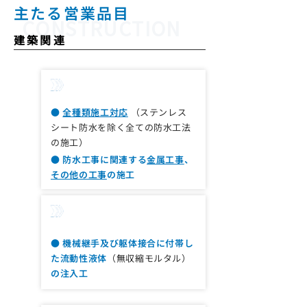
主たる営業品目
CONSTRUCTION
​建築関連
防水工事
●
全種類施工対応
（ステンレス
シート防水を除く全ての防水工法
の施工）
新築工事
● 防水工事に関連する
金属工事
、
その他の工事
の施工
グラウト注入工事
● 機械継手及び躯体接合に付帯し
た流動性液体
（無収縮モルタル）
の注入工