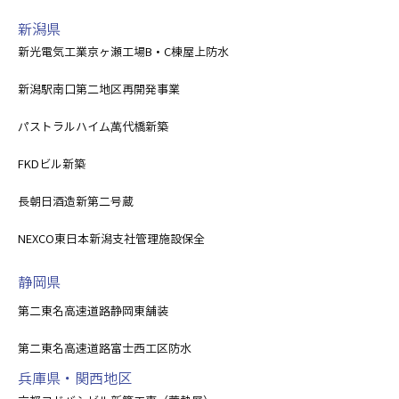
新潟県
新光電気工業京ヶ瀬工場B・C棟屋上防水
新潟駅南口第二地区再開発事業
パストラルハイム萬代橋新築
FKDビル新築
長朝日酒造新第二号蔵
NEXCO東日本新潟支社管理施設保全
静岡県
第二東名高速道路静岡東舗装
第二東名高速道路富士西工区防水
兵庫県・関西地区