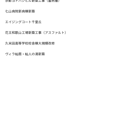
京都ヨドバシビル新築工事（蓄熱層）
七山病院新病棟新築
エイジングコート千里丘
花王和歌山工場新築工事（アスファルト）
久米田高等学校校舎棟大規模改修
ヴィラ杣扇・杣人の湯新築