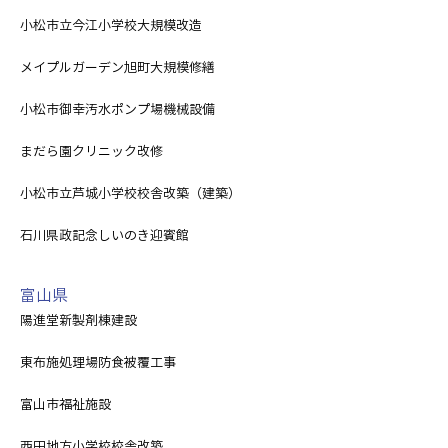
小松市立今江小学校大規模改造
メイプルガーデン旭町大規模修繕
小松市御幸汚水ポンプ場機械設備
まだら園クリニック改修
小松市立芦城小学校校舎改築（建築）
石川県政記念しいのき迎賓館
富山県
陽進堂新製剤棟建設
東布施処理場防食被覆工事
富山市福祉施設
西田地方小学校校舎改築